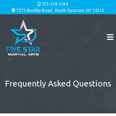
315-218-5564
7575 Buckley Road , North Syracuse, NY 13212
Frequently Asked Questions